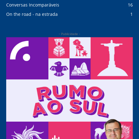
Conversas Incomparáveis
16
On the road - na estrada
1
- Publicidade -