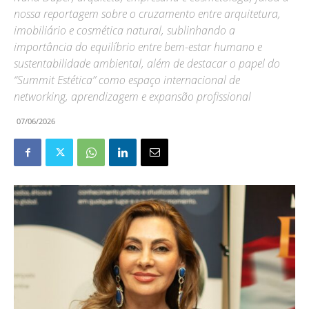
nossa reportagem sobre o cruzamento entre arquitetura,
imobiliário e cosmética natural, sublinhando a
importância do equilíbrio entre bem-estar humano e
sustentabilidade ambiental, além de destacar o papel do
“Summit Estética” como espaço internacional de
networking, aprendizagem e expansão profissional
07/06/2026