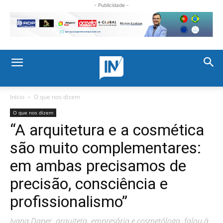
- Publicidade -
Início
O que nos dizem
O que nos dizem
“A arquitetura e a cosmética
são muito complementares:
em ambas precisamos de
precisão, consciência e
profissionalismo”
Ivana Daper, arquiteta, empresária e cosmetóloga, falou à