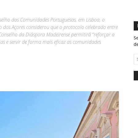
nselho das Comunidades Portuguesas, em Lisboa, o
 dos Açores considerou que o protocolo celebrado entre
Conselho da Diáspora Madeirense permitirá “reforçar a
Se
ias e servir de forma mais eficaz as comunidades
de