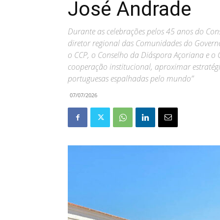
José Andrade
Durante as celebrações pelos 45 anos do Co
diretor regional das Comunidades do Governo
o CCP, o Conselho da Diáspora Açoriana e o 
cooperação institucional, aproximar estratég
portuguesas espalhadas pelo mundo”
07/07/2026