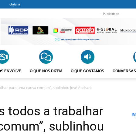
Galeria
- Publicidade -
OS ENVOLVE
O QUE NOS DIZEM
O QUE CONTAMOS
CONVERSAS
balhar para uma causa comum”, sublinhou José Andrade
 todos a trabalhar
comum”, sublinhou