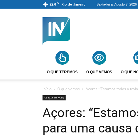
C
22.6
Rio de Janeiro
Sexta-feira, Agosto 7, 2026
Agência
Incomparáveis
O QUE TEREMOS
O QUE VEMOS
O QUE N
Início
O que vemos
Açores: “Estamos todos a tra
O que vemos
Açores: “Estamos
para uma causa 