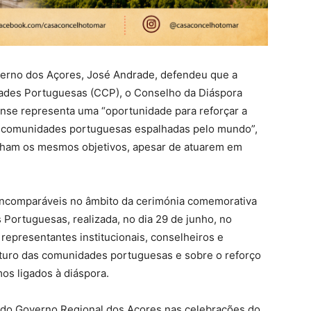
verno dos Açores, José Andrade, defendeu que a
ades Portuguesas (CCP), o Conselho da Diáspora
nse representa uma “oportunidade para reforçar a
as comunidades portuguesas espalhadas pelo mundo”,
ilham os mesmos objetivos, apesar de atuarem em
Incomparáveis no âmbito da cerimónia comemorativa
ortuguesas, realizada, no dia 29 de junho, no
representantes institucionais, conselheiros e
futuro das comunidades portuguesas e sobre o reforço
os ligados à diáspora.
 do Governo Regional dos Açores nas celebrações do