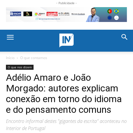
- Publicidade -
Início
O que contamos
O que nos dizem
Adélio Amaro e João
Morgado: autores explicam
conexão em torno do idioma
e do pensamento comuns
Encontro informal destes "gigantes da escrita" aconteceu no
Interior de Portugal