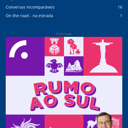
Conversas Incomparáveis
16
On the road - na estrada
1
- Publicidade -