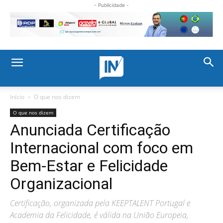
- Publicidade -
Início
O que nos dizem
O que nos dizem
Anunciada Certificação
Internacional com foco em
Bem-Estar e Felicidade
Organizacional
Certificação, organizada pela KEEPTALENT Portugal e
Academia da Felicidade, é válida na União Europeia,