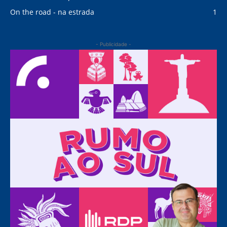
On the road - na estrada
1
- Publicidade -