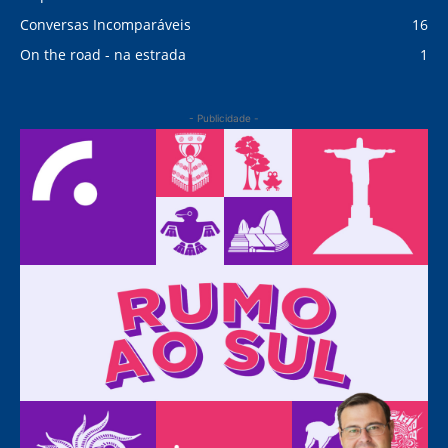
Conversas Incomparáveis
16
On the road - na estrada
1
- Publicidade -