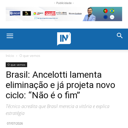
- Publicidade -
Início
O que vemos
O que vemos
Brasil: Ancelotti lamenta
eliminação e já projeta novo
ciclo: “Não é o fim”
Técnico acredita que Brasil merecia a vitória e explica
estratégia
07/07/2026