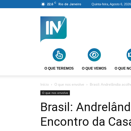
C
22.6
Rio de Janeiro
Quinta-feira, Agosto 6, 2026
Agência
Incomparáveis
O QUE TEREMOS
O QUE VEMOS
O QUE N
Início
O que nos envolve
Brasil: Andrelândia acol
O que nos envolve
Brasil: Andrelân
Encontro da Cas