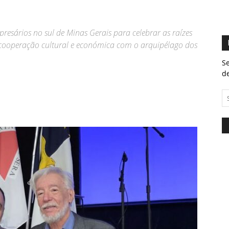
esários no sul de Minas Gerais para celebrar as raízes
e cooperação cultural e económica com o arquipélago dos
Se
de