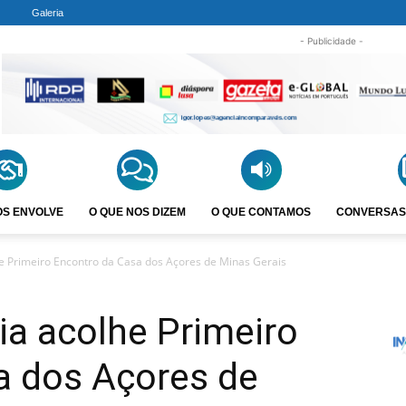
Galeria
- Publicidade -
OS ENVOLVE
O QUE NOS DIZEM
O QUE CONTAMOS
CONVERSAS
he Primeiro Encontro da Casa dos Açores de Minas Gerais
dia acolhe Primeiro
a dos Açores de