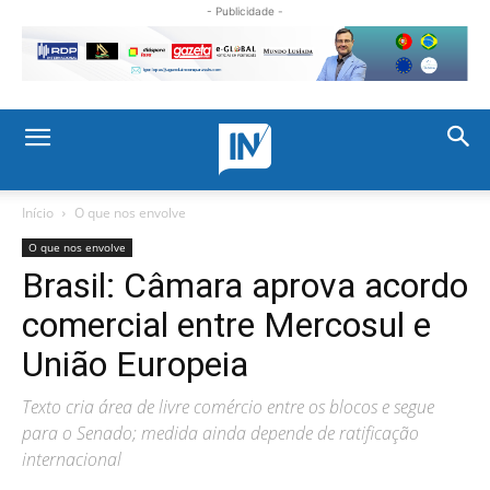
- Publicidade -
Início
O que nos envolve
O que nos envolve
Brasil: Câmara aprova acordo
comercial entre Mercosul e
União Europeia
Texto cria área de livre comércio entre os blocos e segue
para o Senado; medida ainda depende de ratificação
internacional