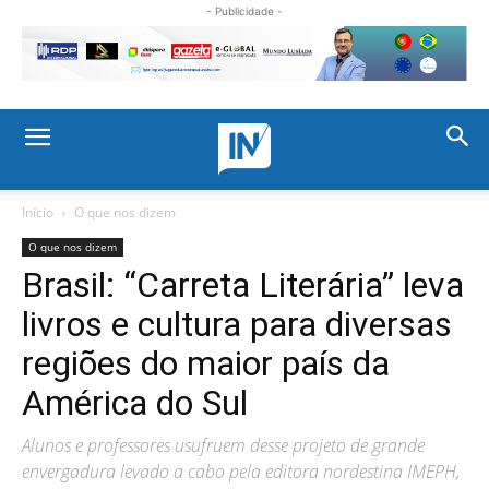
- Publicidade -
Início
O que nos dizem
O que nos dizem
Brasil: “Carreta Literária” leva
livros e cultura para diversas
regiões do maior país da
América do Sul
Alunos e professores usufruem desse projeto de grande
envergadura levado a cabo pela editora nordestina IMEPH,