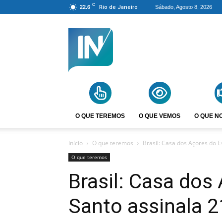
C
22.6
Rio de Janeiro
Sábado, Agosto 8, 2026
Agência
Incomparáveis
O QUE TEREMOS
O QUE VEMOS
O QUE N
Início
O que teremos
Brasil: Casa dos Açores do E
O que teremos
Brasil: Casa dos 
Santo assinala 