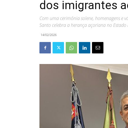
dos imigrantes a
Com uma cerimónia solene, homenagens e vári
Santo celebra a herança açoriana no Estado 
14/02/2026