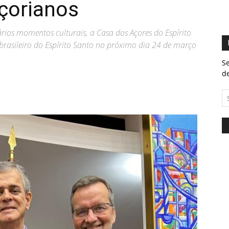
çorianos
os momentos culturais, a Casa dos Açores do Espírito
brasileiro do Espírito Santo no próximo dia 24 de março
Se
de