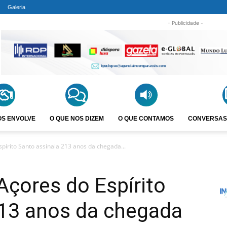
Galeria
- Publicidade -
OS ENVOLVE
O QUE NOS DIZEM
O QUE CONTAMOS
CONVERSAS
spírito Santo assinala 213 anos da chegada...
Açores do Espírito
213 anos da chegada