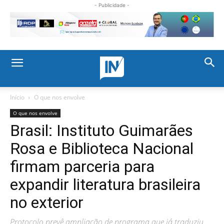
- Publicidade -
Início
O que nos envolve
O que nos envolve
Brasil: Instituto Guimarães
Rosa e Biblioteca Nacional
firmam parceria para
expandir literatura brasileira
no exterior
Protocolo prevê ampliação de programa que já traduziu