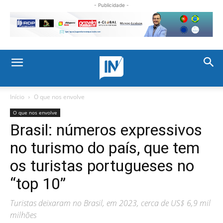
- Publicidade -
Início
O que nos envolve
O que nos envolve
Brasil: números expressivos
no turismo do país, que tem
os turistas portugueses no
“top 10”
Turistas deixaram no Brasil, em 2023, cerca de US$ 6,9 mil
milhões