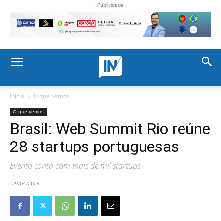
- Publicidade -
Início
O que vemos
O que vemos
Brasil: Web Summit Rio reúne
28 startups portuguesas
Evento conta com mais de mil startups
29/04/2025