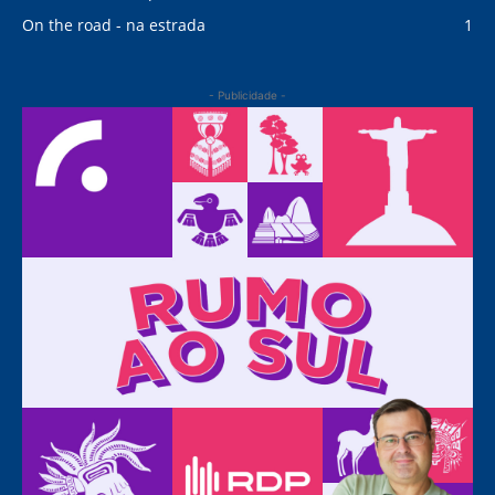
On the road - na estrada
1
- Publicidade -