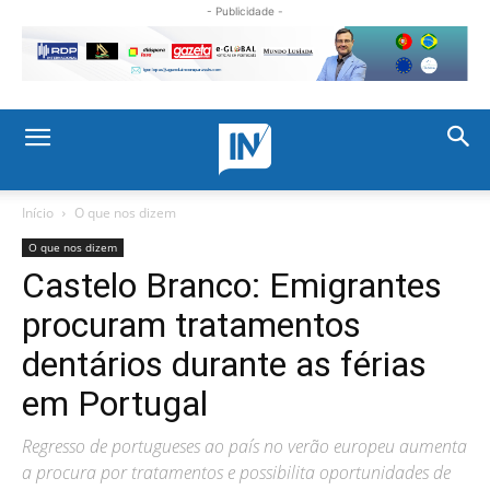
- Publicidade -
Início
O que nos dizem
O que nos dizem
Castelo Branco: Emigrantes
procuram tratamentos
dentários durante as férias
em Portugal
Regresso de portugueses ao país no verão europeu aumenta
a procura por tratamentos e possibilita oportunidades de