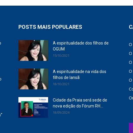
POSTS MAIS POPULARES
C
o
A espiritualidade dos filhos de
O
OGUM
O
15/10/2021
O
O
A espiritualidade na vida dos
o
filhos de Iansã
o
O
18/10/2021
C
On
Cidade da Praia será sede de
nova edição do Fórum RH...
18/09/2024
s”