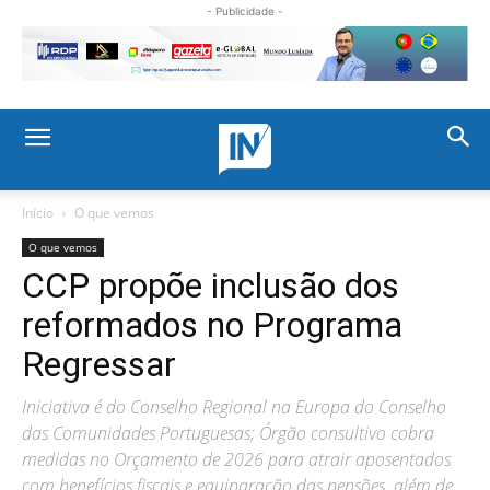
- Publicidade -
Início
O que vemos
O que vemos
CCP propõe inclusão dos
reformados no Programa
Regressar
Iniciativa é do Conselho Regional na Europa do Conselho
das Comunidades Portuguesas; Órgão consultivo cobra
medidas no Orçamento de 2026 para atrair aposentados
com benefícios fiscais e equiparação das pensões, além de