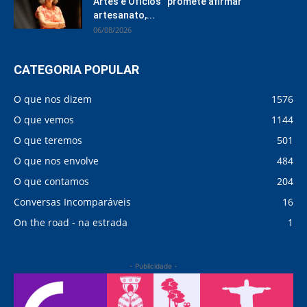
Artes e Ofícios” promete afirmar
artesanato,...
06/08/2026
CATEGORIA POPULAR
O que nos dizem
1576
O que vemos
1144
O que teremos
501
O que nos envolve
484
O que contamos
204
Conversas Incomparáveis
16
On the road - na estrada
1
- Publicidade -