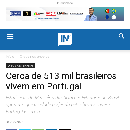
- Publicidade -
Início
O que nos envolve
O que nos envolve
Cerca de 513 mil brasileiros
vivem em Portugal
Estatísticas do Ministério das Relações Exteriores do Brasil
apontam que a cidade preferida pelos brasileiros em
Portugal é Lisboa
09/08/2024