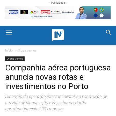
- Publicidade -
Início
O que vemos
O que vemos
Companhia aérea portuguesa
anuncia novas rotas e
investimentos no Porto
Expansão da operação intercontinental e a construção de
um Hub de Manutenção e Engenharia criarão
aproximadamente 200 empregos