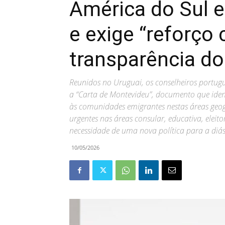
América do Sul e
e exige “reforço
transparência d
Reunidos no Uruguai, os conselheiros portug
a “Carta de Montevideu”, documento que ident
às comunidades emigrantes nestas áreas geo
urgentes nas áreas consular, educativa, eleitor
necessidade de uma nova política para a diá
10/05/2026