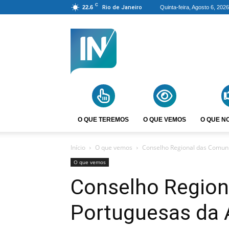
C
22.6
Rio de Janeiro
Quinta-feira, Agosto 6, 2026
Agência
Incomparáveis
O QUE TEREMOS
O QUE VEMOS
O QUE N
Início
O que vemos
Conselho Regional das Comuni
O que vemos
Conselho Region
Portuguesas da 