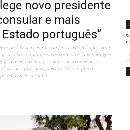
lege novo presidente
 consular e mais
o Estado português”
Se
de
ueses da América Central e da América do Sul aprovaram
ifica falhas estruturais na resposta do Estado português
gráficas e apresenta um conjunto de recomendações
al, social e associativa; objetivo é alertar para a
spora na América Latina