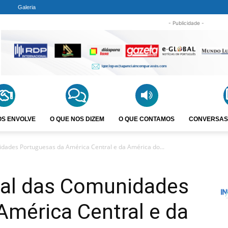
Galeria
- Publicidade -
OS ENVOLVE
O QUE NOS DIZEM
O QUE CONTAMOS
CONVERSAS
dades Portuguesas da América Central e da América do...
al das Comunidades
América Central e da