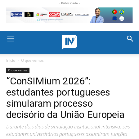
- Publicidade -
Início
O que vemos
O que vemos
“ConSIMium 2026”:
estudantes portugueses
simularam processo
decisório da União Europeia
Durante dois dias de simulação institucional intensiva, seis
estudantes universitários portugueses assumiram funções