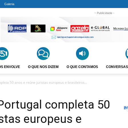
Galeria
- Publicidade -
OS ENVOLVE
O QUE NOS DIZEM
O QUE CONTAMOS
CONVERSAS
pleta 50 anos e reúne juristas europeus e brasileiros...
Portugal completa 50
istas europeus e