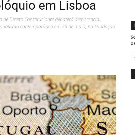
olóquio em Lisboa
 de Direito Constitucional debaterá democracia,
tucionalismo contemporâneo em 29 de maio, na Fundação
Se
de