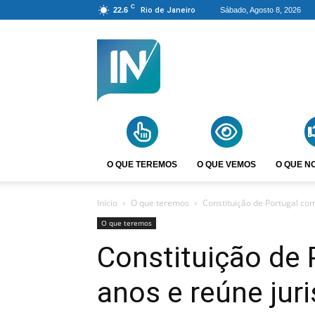
C
22.6
Rio de Janeiro
Sábado, Agosto 8, 2026
Agência
Incomparáveis
O QUE TEREMOS
O QUE VEMOS
O QUE N
Início
O que teremos
Constituição de Portugal com
O que teremos
Constituição de 
anos e reúne jur