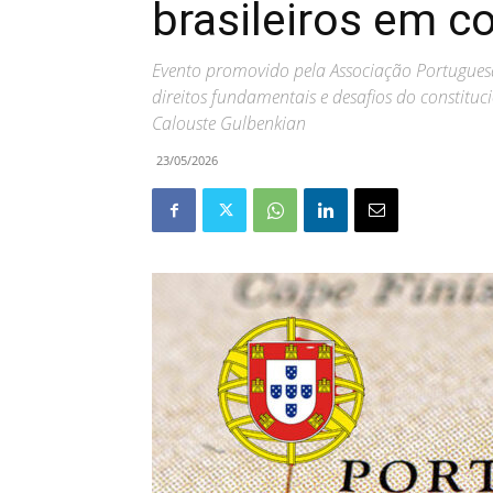
brasileiros em c
Evento promovido pela Associação Portuguesa
direitos fundamentais e desafios do consti
Calouste Gulbenkian
23/05/2026