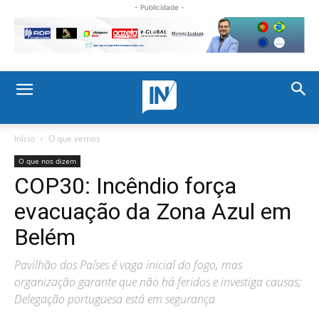
- Publicidade -
Início
O que vemos
O que nos dizem
COP30: Incêndio força
evacuação da Zona Azul em
Belém
Pavilhão dos Países é vaga inicial do fogo, mas
organização garante que não há feridos e investiga causas;
Delegação portuguesa está em segurança