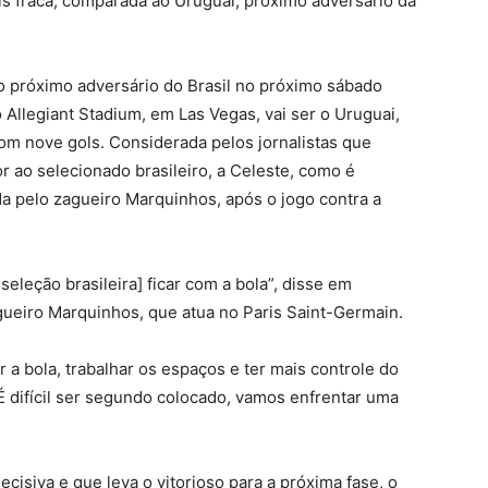
is fraca, comparada ao Uruguai, próximo adversário da
 próximo adversário do Brasil no próximo sábado
io Allegiant Stadium, em Las Vegas, vai ser o Uruguai,
com nove gols. Considerada pelos jornalistas que
r ao selecionado brasileiro, a Celeste, como é
a pelo zagueiro Marquinhos, após o jogo contra a
seleção brasileira] ficar com a bola”, disse em
agueiro Marquinhos, que atua no Paris Saint-Germain.
 a bola, trabalhar os espaços e ter mais controle do
É difícil ser segundo colocado, vamos enfrentar uma
ecisiva e que leva o vitorioso para a próxima fase, o