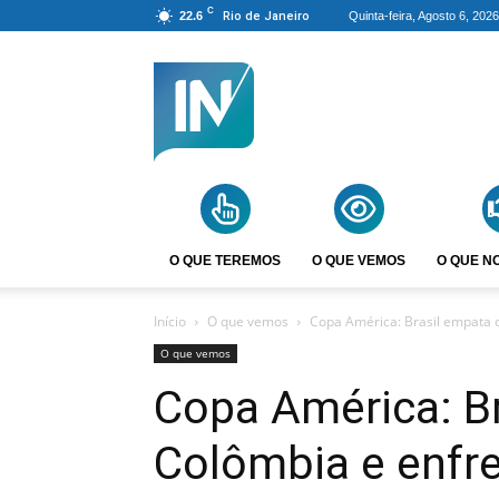
C
22.6
Rio de Janeiro
Quinta-feira, Agosto 6, 2026
Agência
Incomparáveis
O QUE TEREMOS
O QUE VEMOS
O QUE N
Início
O que vemos
Copa América: Brasil empata 
O que vemos
Copa América: B
Colômbia e enfre