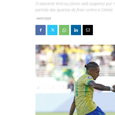
O atacante Vinícius Júnior está suspenso por
partida das quartas de final contra a Celeste
04/07/2024