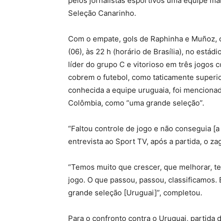
pelos jornalistas esportivos uma equipe ma
Seleção Canarinho.
Com o empate, gols de Raphinha e Muñoz, o
(06), às 22 h (horário de Brasília), no estád
líder do grupo C e vitorioso em três jogos 
cobrem o futebol, como taticamente superio
conhecida a equipe uruguaia, foi mencionad
Colômbia, como “uma grande seleção”.
“Faltou controle de jogo e não conseguia [a 
entrevista ao Sport TV, após a partida, o z
“Temos muito que crescer, que melhorar, ter
jogo. O que passou, passou, classificamos. 
grande seleção [Uruguai]”, completou.
Para o confronto contra o Uruguai, partida d