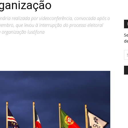
rganização
nária realizada por videoconferência, convocada após o
embro, que levou à interrupção do processo eleitoral
da organização lusófona
Se
de