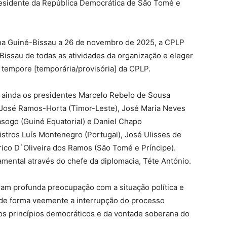
presidente da República Democrática de São Tomé e
 na Guiné-Bissau a 26 de novembro de 2025, a CPLP
Bissau de todas as atividades da organização e eleger
 tempore [temporária/provisória] da CPLP.
m ainda os presidentes Marcelo Rebelo de Sousa
l), José Ramos-Horta (Timor-Leste), José Maria Neves
ogo (Guiné Equatorial) e Daniel Chapo
tros Luís Montenegro (Portugal), J
osé Ulisses de
ico D`Oliveira dos Ramos (
São Tomé e Príncipe).
amental através do chefe da diplomacia, Téte António.
am profunda preocupação com a situação política e
 de forma veemente a interrupção do processo
dos princípios democráticos e da vontade soberana do