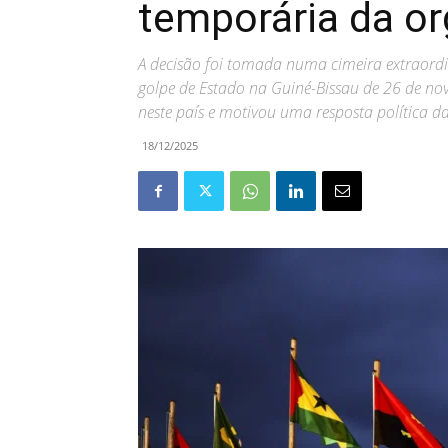
temporária da o
A decisão foi tomada numa cimeira extraordi
golpe de Estado na Guiné-Bissau de 26 de nov
neste país e motivou uma resposta política 
18/12/2025