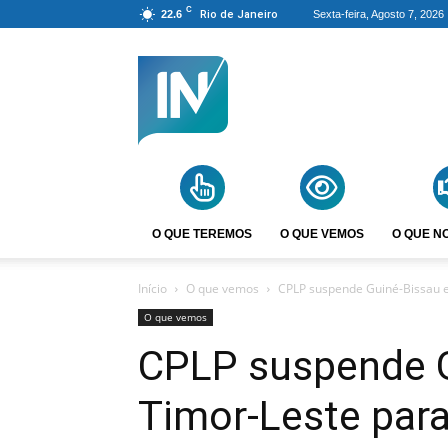
C
22.6
Rio de Janeiro
Sexta-feira, Agosto 7, 2026
Agência
Incomparáveis
O QUE TEREMOS
O QUE VEMOS
O QUE N
Início
O que vemos
CPLP suspende Guiné-Bissau e
O que vemos
CPLP suspende G
Timor-Leste para