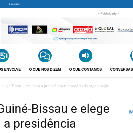
Galeria
- Publicidade -
OS ENVOLVE
O QUE NOS DIZEM
O QUE CONTAMOS
CONVERSAS
 elege Timor-Leste para a presidência temporária da organização
uiné-Bissau e elege
 a presidência