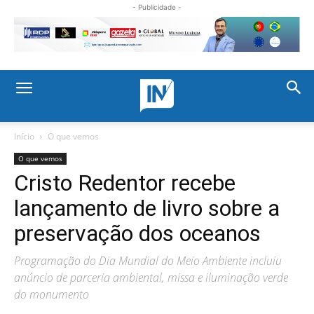
- Publicidade -
Início
O que vemos
O que vemos
Cristo Redentor recebe
lançamento de livro sobre a
preservação dos oceanos
Programação do Dia Mundial do Meio Ambiente incluiu
anúncio de parceria ambiental, missa e iluminação verde
do monumento