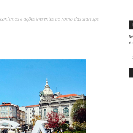
canismos e ações inerentes ao ramo das startups
Se
de