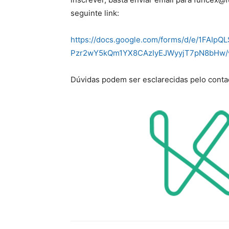
seguinte link:
https://docs.google.com/forms/d/e/1FAIp
Pzr2wY5kQm1YX8CAzIyEJWyyjT7pN8bHw/v
Dúvidas podem ser esclarecidas pelo cont