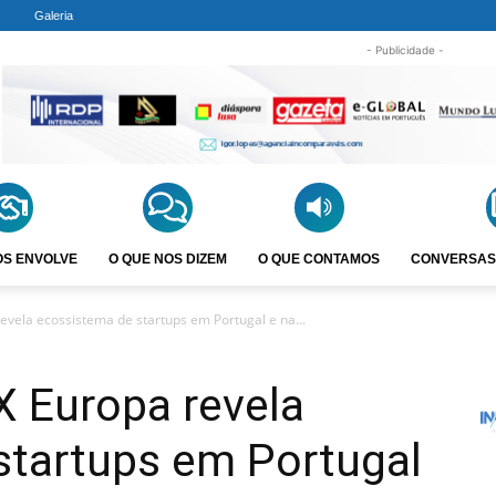
Galeria
- Publicidade -
OS ENVOLVE
O QUE NOS DIZEM
O QUE CONTAMOS
CONVERSAS
vela ecossistema de startups em Portugal e na...
 Europa revela
startups em Portugal