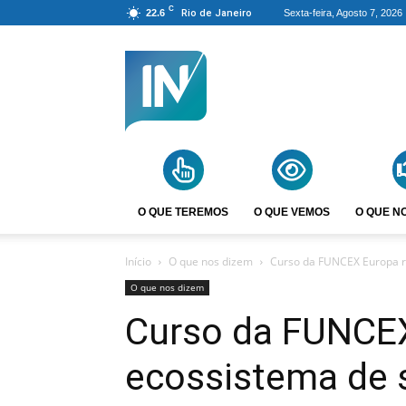
C
22.6
Rio de Janeiro
Sexta-feira, Agosto 7, 2026
Agência
Incomparáveis
O QUE TEREMOS
O QUE VEMOS
O QUE N
Início
O que nos dizem
Curso da FUNCEX Europa re
O que nos dizem
Curso da FUNCEX
ecossistema de 