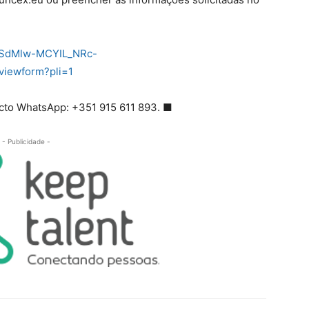
QLSdMlw-MCYIL_NRc-
iewform?pli=1
acto WhatsApp: +351 915 611 893. ■
- Publicidade -