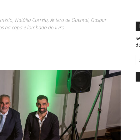
emésio, Natália Correia, Antero de Quental, Gaspar
tos na capa e lombada do livro
Se
de