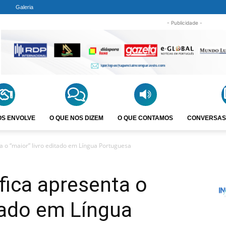
Galeria
- Publicidade -
OS ENVOLVE
O QUE NOS DIZEM
O QUE CONTAMOS
CONVERSAS
a o “maior” livro editado em Língua Portuguesa
fica apresenta o
itado em Língua