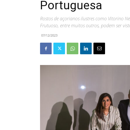
Portuguesa
Rostos de açorianos ilustres como Vitorino N
Frutuoso, entre muitos outros, podem ser vis
07/12/2023