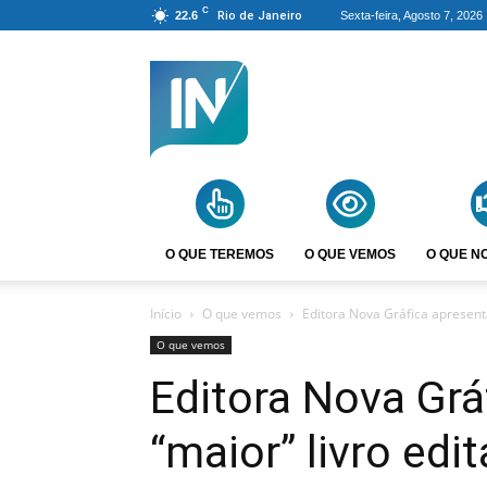
C
22.6
Rio de Janeiro
Sexta-feira, Agosto 7, 2026
Agência
Incomparáveis
O QUE TEREMOS
O QUE VEMOS
O QUE N
Início
O que vemos
Editora Nova Gráfica apresent
O que vemos
Editora Nova Grá
“maior” livro ed