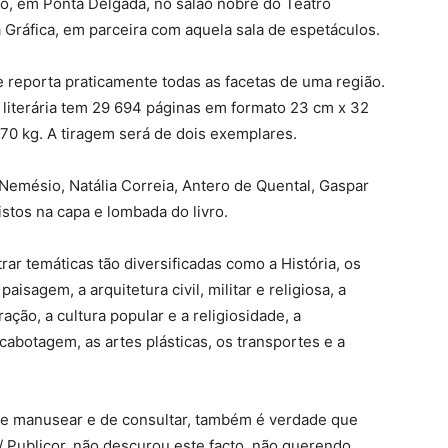
, em Ponta Delgada, no salão nobre do Teatro
 Gráfica, em parceira com aquela sala de espetáculos.
 e reporta praticamente todas as facetas de uma região.
 literária tem 29 694 páginas em formato 23 cm x 32
0 kg. A tiragem será de dois exemplares.
 Nemésio, Natália Correia, Antero de Quental, Gaspar
stos na capa e lombada do livro.
rar temáticas tão diversificadas como a História, os
paisagem, a arquitetura civil, militar e religiosa, a
ação, a cultura popular e a religiosidade, a
cabotagem, as artes plásticas, os transportes e a
 de manusear e de consultar, também é verdade que
 Publiçor, não descurou este facto, não querendo