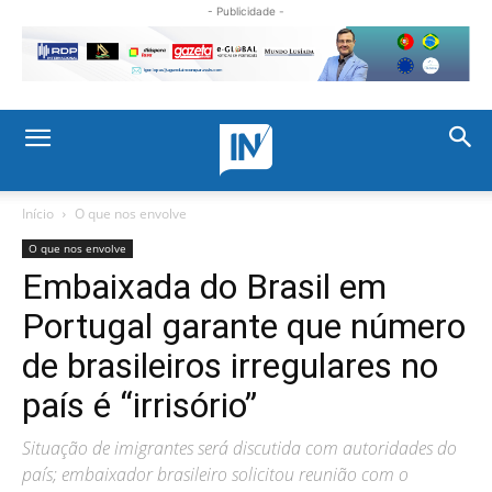
- Publicidade -
Início
O que nos envolve
O que nos envolve
Embaixada do Brasil em
Portugal garante que número
de brasileiros irregulares no
país é “irrisório”
Situação de imigrantes será discutida com autoridades do
país; embaixador brasileiro solicitou reunião com o