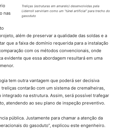
rio
Treliças (estruturas em amarelo) desenvolvidas pela
Liderroll serviriam como um “túnel artificial” para trecho do
co nas
gasoduto
to
rojeto, além de preservar a qualidade das soldas e a
tar que a faixa de domínio requerida para a instalação
m comparação com os métodos convencionais, onde
fica evidente que essa abordagem resultará em uma
 menor.
gia tem outra vantagem que poderá ser decisiva
 treliças contarão com um sistema de cremalheiras,
o integrado na estrutura. Assim, será possível trafegar
uto, atendendo ao seu plano de inspeção preventivo.
iência pública. Justamente para chamar a atenção da
peracionais do gasoduto”, explicou este engenheiro.