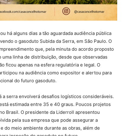
ou há alguns dias a tão aguardada audiência pública
lvendo o gasoduto Subida da Serra, em São Paulo. O
 empreendimento que, pela minuta do acordo proposto
 uma linha de distribuição, desde que observadas
 ficou apenas na esfera regulatória e legal. O
articipou na audiência como expositor e alertou para
cional do futuro gasoduto.
 a serra envolverá desafios logísticos consideráveis.
a está estimada entre 35 e 40 graus. Poucos projetos
no Brasil. O presidente da Liderroll apresentou
lvida pela sua empresa que pode assegurar a
 e do meio ambiente durante as obras, além de
para inspeção do gasoduto no futuro.