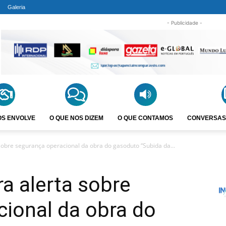
Galeria
- Publicidade -
OS ENVOLVE
O QUE NOS DIZEM
O QUE CONTAMOS
CONVERSAS
sobre segurança operacional da obra do gasoduto “Subida da...
ra alerta sobre
ional da obra do