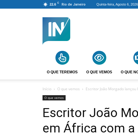
C
22.6
Rio de Janeiro
Quinta-feira, Agosto 6, 2026
Agência
Incomparáveis
O QUE TEREMOS
O QUE VEMOS
O QUE N
Início
O que vemos
Escritor João Morgado lançou l
O que vemos
Escritor João Mo
em África com a