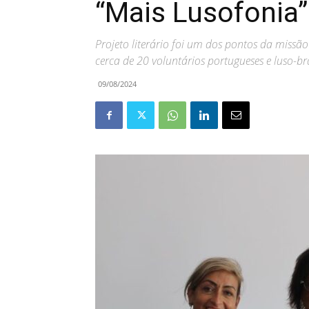
“Mais Lusofonia”
Projeto literário foi um dos pontos da missã
cerca de 20 voluntários portugueses e luso-bra
09/08/2024