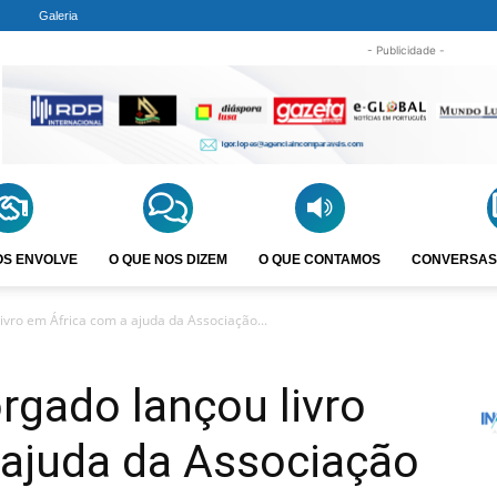
Galeria
- Publicidade -
OS ENVOLVE
O QUE NOS DIZEM
O QUE CONTAMOS
CONVERSAS
ivro em África com a ajuda da Associação...
rgado lançou livro
 ajuda da Associação