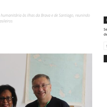
o humanitária às ilhas da Brava e de Santiago, reunindo
sileiros
Se
de