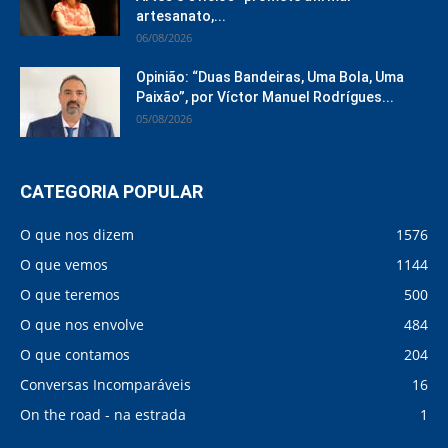
artesanato,...
06/08/2026
Opinião: “Duas Bandeiras, Uma Bola, Uma
Paixão”, por Víctor Manuel Rodrígues...
05/08/2026
CATEGORIA POPULAR
O que nos dizem
1576
O que vemos
1144
O que teremos
500
O que nos envolve
484
O que contamos
204
Conversas Incomparáveis
16
On the road - na estrada
1