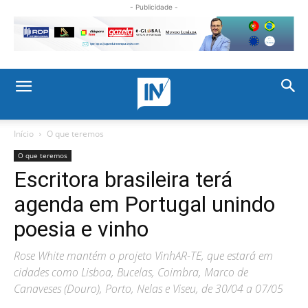
- Publicidade -
Início
O que teremos
O que teremos
Escritora brasileira terá
agenda em Portugal unindo
poesia e vinho
Rose White mantém o projeto VinhAR-TE, que estará em
cidades como Lisboa, Bucelas, Coimbra, Marco de
Canaveses (Douro), Porto, Nelas e Viseu, de 30/04 a 07/05