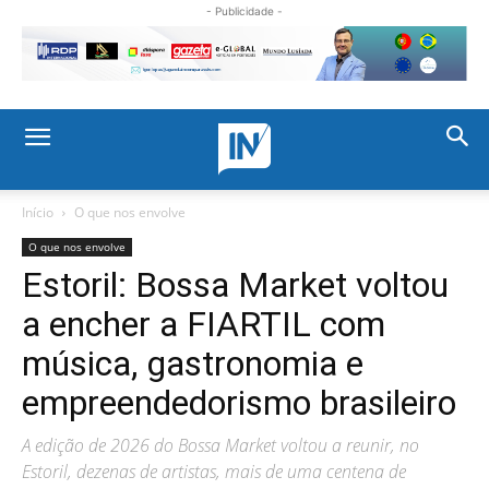
- Publicidade -
Início
O que nos envolve
O que nos envolve
Estoril: Bossa Market voltou
a encher a FIARTIL com
música, gastronomia e
empreendedorismo brasileiro
A edição de 2026 do Bossa Market voltou a reunir, no
Estoril, dezenas de artistas, mais de uma centena de