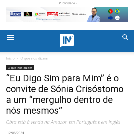
- Publicidade -
Início
O que nos dizem
O que nos dizem
“Eu Digo Sim para Mim” é o
convite de Sónia Crisóstomo
a um “mergulho dentro de
nós mesmos”
Obra está à venda na Amazon em Português e em Inglês
12/06/2024