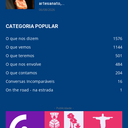
artesanato,...
06/08/2026
CATEGORIA POPULAR
O que nos dizem
1576
O que vemos
1144
O que teremos
501
O que nos envolve
484
O que contamos
204
Conversas Incomparáveis
16
On the road - na estrada
1
- Publicidade -