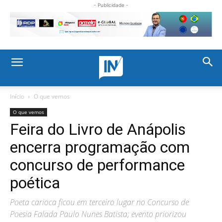
- Publicidade -
Início
O que vemos
O que vemos
Feira do Livro de Anápolis
encerra programação com
concurso de performance
poética
Poeta carioca ficou em terceiro lugar no Concurso de
Poesia Falada Paulo Nunes Batista; evento priorizou