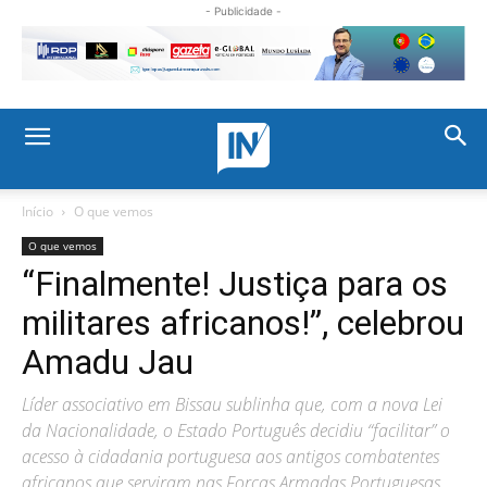
- Publicidade -
Início
O que vemos
O que vemos
“Finalmente! Justiça para os
militares africanos!”, celebrou
Amadu Jau
Líder associativo em Bissau sublinha que, com a nova Lei
da Nacionalidade, o Estado Português decidiu “facilitar” o
acesso à cidadania portuguesa aos antigos combatentes
africanos que serviram nas Forças Armadas Portuguesas