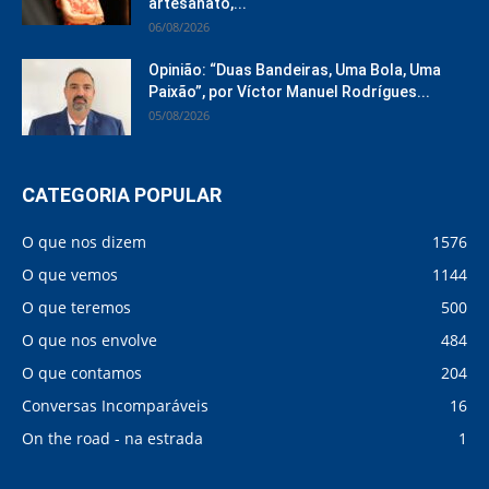
artesanato,...
06/08/2026
Opinião: “Duas Bandeiras, Uma Bola, Uma
Paixão”, por Víctor Manuel Rodrígues...
05/08/2026
CATEGORIA POPULAR
O que nos dizem
1576
O que vemos
1144
O que teremos
500
O que nos envolve
484
O que contamos
204
Conversas Incomparáveis
16
On the road - na estrada
1