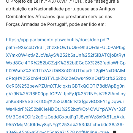
O Projeto de Lei n.º 437/XVI/1.ª (CH), que “assegura a
atribuição da Nacionalidade portuguesa aos Antigos
Combatentes Africanos que prestaram serviço nas
Forças Armadas de Portugal”, pode ser lido em:
https://app.parlamento.pt/webutils/docs/doc.pdf?
path=9XscbDYk3TjzhzXEOwTuQ9E9h3QFdeFUL0PAPl5g
XYmxOW4ctMZJcVsAyS%252b6sUn%252f6lBATCjoBtRyt
Wxd8Cci4TR%252bCZzjK%252btEGqCX%252fedioWhCp
ht2Wsmz%252fTh7AzzDiB3nG2iUTbdpr5T2glHNxD6AtM
dPtqH%252bh94cGTYLpkZKd2eOws49XnOslf2ct%252bp
OcRG%252bewPZUmXTJciqxtsGBTxQCOTI78dbWpBg0n
gVr9N%252f8F00pplfCPWLfjoFyJj%252fNFs%252fAmLny
ahKeSRkVS3rKzlO5j%252b0l4krKt3fgdvBQ3EY1gDqwur
Ws4kdrF%252bIK1eNDOtJ%252bxfKOt4CVUYpWAYvr32F
9MBGd4EOIfz2g9rzGeddGxoujFgTJ8yxfWz8xKk51LeAklu
955YMqMst0tdwy8qNYg%253d%253d&fich=b0d38a39-
a3e9-45b8-a50b-cb5da2a71578.pdf&Inline=true
■