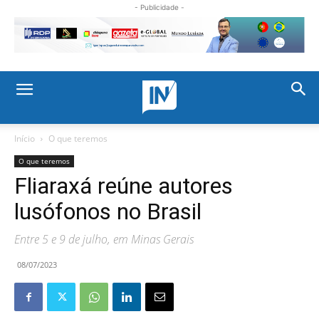
- Publicidade -
Início
O que teremos
O que teremos
Fliaraxá reúne autores
lusófonos no Brasil
Entre 5 e 9 de julho, em Minas Gerais
08/07/2023