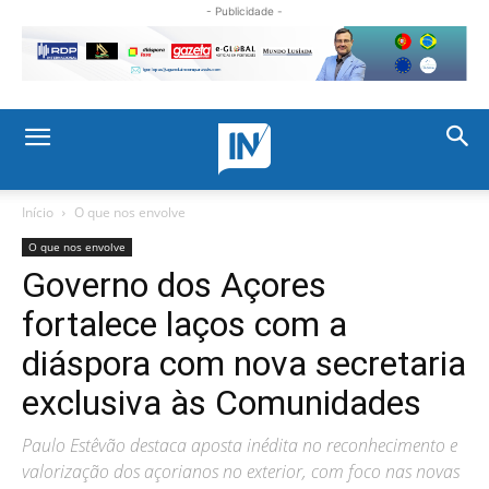
- Publicidade -
Início
O que nos envolve
O que nos envolve
Governo dos Açores
fortalece laços com a
diáspora com nova secretaria
exclusiva às Comunidades
Paulo Estêvão destaca aposta inédita no reconhecimento e
valorização dos açorianos no exterior, com foco nas novas