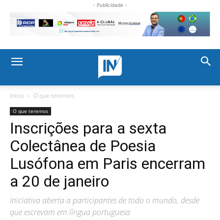
- Publicidade -
Início
O que teremos
O que teremos
Inscrições para a sexta
Colectânea de Poesia
Lusófona em Paris encerram
a 20 de janeiro
Iniciativa aberta a participantes de todo o mundo, desde
que escrevam em língua portuguesa