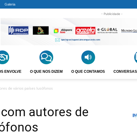
Galeria
- Publicidade -
OS ENVOLVE
O QUE NOS DIZEM
O QUE CONTAMOS
CONVERSAS
ores de vários países lusófonos
a com autores de
sófonos