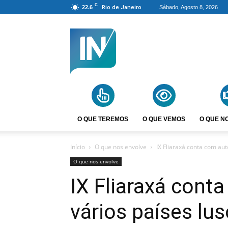
C
22.6
Rio de Janeiro
Sábado, Agosto 8, 2026
Agência
Incomparáveis
O QUE TEREMOS
O QUE VEMOS
O QUE N
Início
O que nos envolve
IX Fliaraxá conta com aut
O que nos envolve
IX Fliaraxá cont
vários países lu