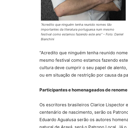
“Acredito que ninguém tenha reunido nomes tão
importantes da literatura portuguesa num mesmo
festival como estamos fazendo este ano” – Foto: Daniel
Bianchini
“Acredito que ninguém tenha reunido nomes
mesmo festival como estamos fazendo est
cultura deve cumprir o seu papel de alento,
ou em situação de restrição por causa da p
Participantes e homenageados de renome
Os escritores brasileiros Clarice Lispecto
centenário de nascimento, serão os Patrono
Eduardo Agualusa serão os autores homenag
natural de Araxá, será o Patrono Local. Já 