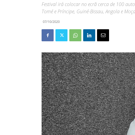
Festival irá colocar no ecrã cerca de 100 auto
Tomé e Príncipe, Guiné-Bissau, Angola e Mo
07/10/2020