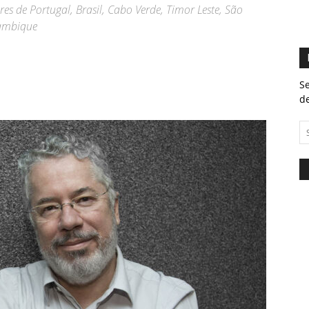
res de Portugal, Brasil, Cabo Verde, Timor Leste, São
çambique
Se
de