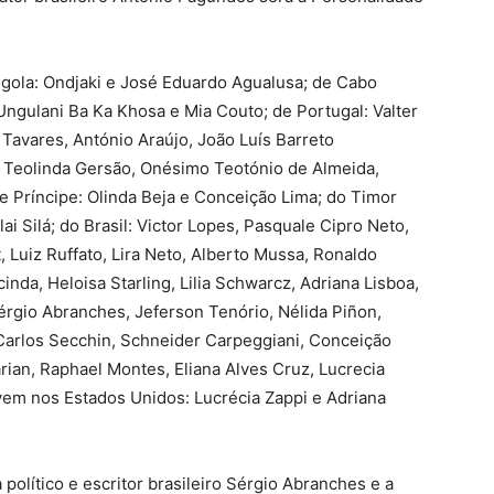
 Angola: Ondjaki e José Eduardo Agualusa; de Cabo
gulani Ba Ka Khosa e Mia Couto; de Portugal: Valter
Tavares, António Araújo, João Luís Barreto
, Teolinda Gersão, Onésimo Teotónio de Almeida,
 Príncipe: Olinda Beja e Conceição Lima; do Timor
i Silá; do Brasil: Victor Lopes, Pasquale Cipro Neto,
 Luiz Ruffato, Lira Neto, Alberto Mussa, Ronaldo
cinda, Heloisa Starling, Lilia Schwarcz, Adriana Lisboa,
érgio Abranches, Jeferson Tenório, Nélida Piñon,
 Carlos Secchin, Schneider Carpeggiani, Conceição
arian, Raphael Montes, Eliana Alves Cruz, Lucrecia
vivem nos Estados Unidos: Lucrécia Zappi e Adriana
 político e escritor brasileiro Sérgio Abranches e a