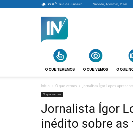
C
22.6
Rio de Janeiro
Sábado, Agosto 8, 2026
Agência
Incomparáveis
O QUE TEREMOS
O QUE VEMOS
O QUE N
Início
O que vemos
Jornalista Ígor Lopes apresento
O que vemos
Jornalista Ígor 
inédito sobre as