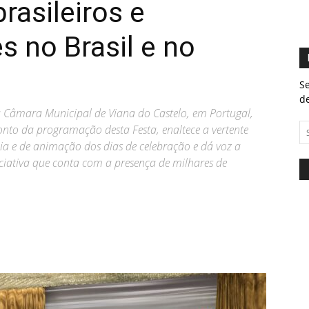
rasileiros e
 no Brasil e no
Se
de
la Câmara Municipal de Viana do Castelo, em Portugal,
ponto da programação desta Festa, enaltece a vertente
ia e de animação dos dias de celebração e dá voz a
ciativa que conta com a presença de milhares de