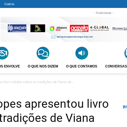
Galeria
- Publicidade -
OS ENVOLVE
O QUE NOS DIZEM
O QUE CONTAMOS
CONVERSAS
u livro inédito sobre as tradições de Viana do...
Lopes apresentou livro
 tradições de Viana