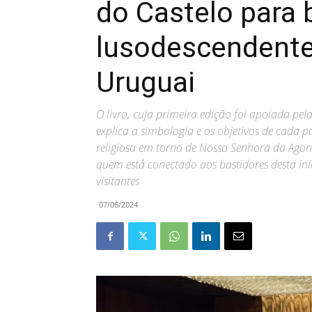
do Castelo para b
lusodescendentes
Uruguai
O livro, cuja primeira edição foi apoiada pe
explica a simbologia e os objetivos de cada 
religiosa em torno de Nossa Senhora da Agon
quem está conectado aos bastidores desta ini
visitantes
07/06/2024