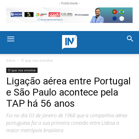
- Publicidade -
Início
O que nos envolve
O que nos envolve
Ligação aérea entre Portugal
e São Paulo acontece pela
TAP há 56 anos
Foi no dia 03 de janeiro de 1968 que a companhia aérea
portuguesa fez a sua primeira conexão entre Lisboa a
maior metrópole brasileira