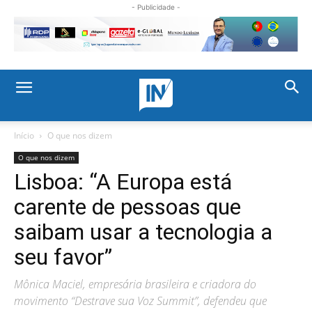
- Publicidade -
Início
O que nos dizem
O que nos dizem
Lisboa: “A Europa está
carente de pessoas que
saibam usar a tecnologia a
seu favor”
Mônica Maciel, empresária brasileira e criadora do
movimento “Destrave sua Voz Summit”, defendeu que