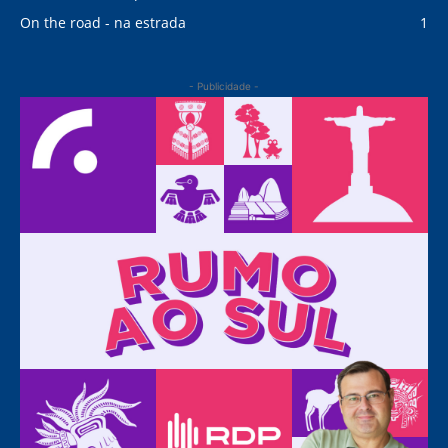
On the road - na estrada
1
- Publicidade -