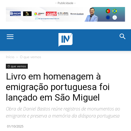
- Publicidade -
Início
O que vemos
O que vemos
Livro em homenagem à
emigração portuguesa foi
lançado em São Miguel
Obra de Daniel Bastos reúne registros de monumentos ao
emigrante e preserva a memória da diáspora portuguesa
01/10/2025