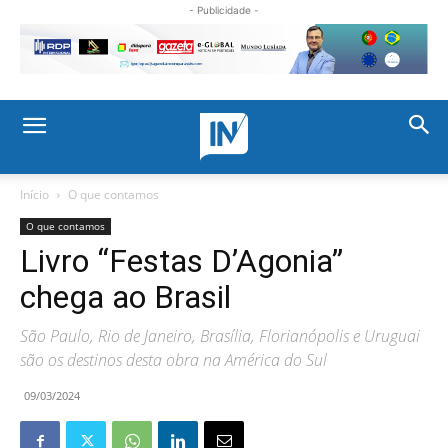
- Publicidade -
Início
O que contamos
O que contamos
Livro “Festas D’Agonia”
chega ao Brasil
São Paulo, Rio de Janeiro, Brasília, Florianópolis e Uruguai
são os destinos desta obra na América do Sul
09/03/2024