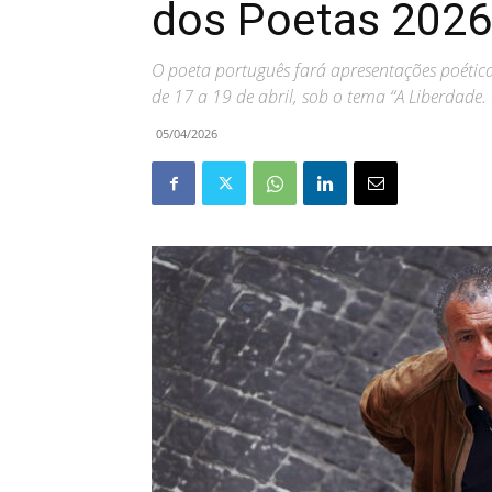
dos Poetas 2026
O poeta português fará apresentações poéticas
de 17 a 19 de abril, sob o tema “A Liberdade.
05/04/2026