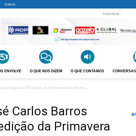
Galeria
- Publicidade -
OS ENVOLVE
O QUE NOS DIZEM
O QUE CONTAMOS
CONVERSAS
s participa na 19ª edição da Primavera dos Poetas...
é Carlos Barros
 edição da Primavera