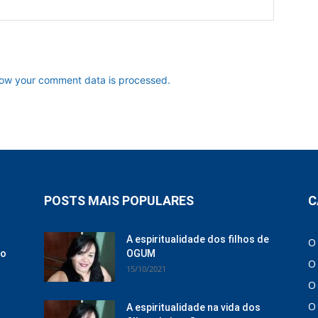
ow your comment data is processed.
POSTS MAIS POPULARES
C
A espiritualidade dos filhos de
O
ão
OGUM
O
15/10/2021
O
O
A espiritualidade na vida dos