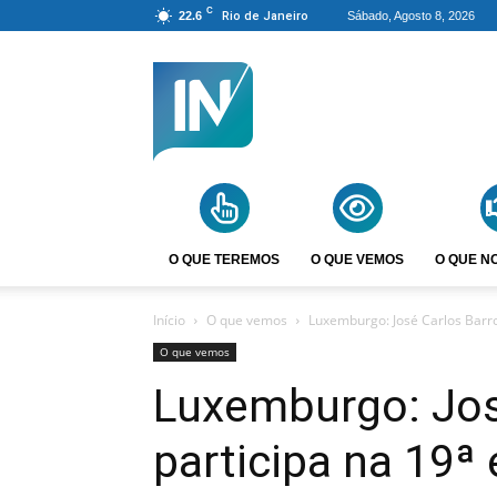
C
22.6
Rio de Janeiro
Sábado, Agosto 8, 2026
Agência
Incomparáveis
O QUE TEREMOS
O QUE VEMOS
O QUE N
Início
O que vemos
Luxemburgo: José Carlos Barro
O que vemos
Luxemburgo: Jos
participa na 19ª