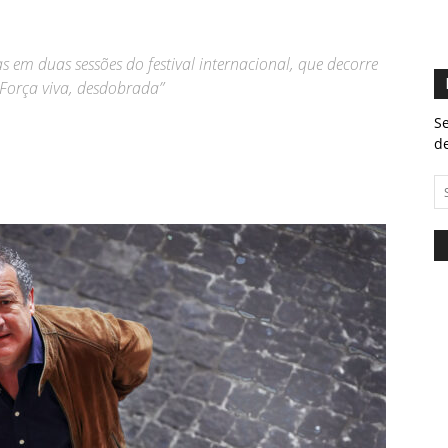
 em duas sessões do festival internacional, que decorre
 Força viva, desdobrada”
Se
de