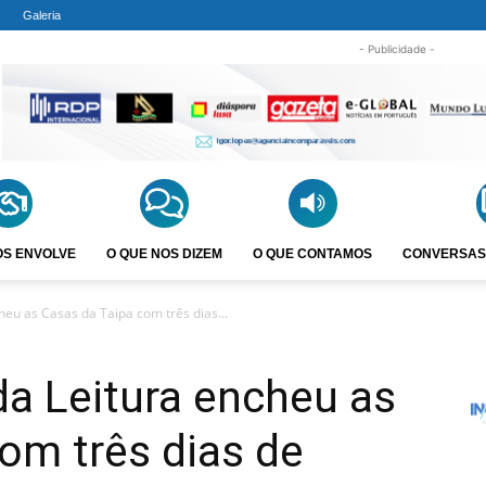
Galeria
- Publicidade -
OS ENVOLVE
O QUE NOS DIZEM
O QUE CONTAMOS
CONVERSAS
heu as Casas da Taipa com três dias...
da Leitura encheu as
om três dias de