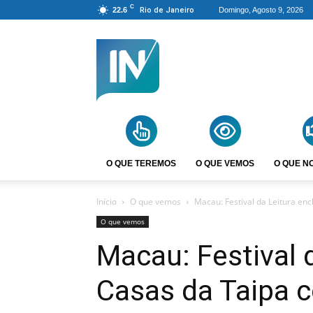
C
22.6
Rio de Janeiro
Domingo, Agosto 9, 2026
Agência
Incomparáveis
O QUE TEREMOS
O QUE VEMOS
O QUE N
Início
O que vemos
Macau: Festival da Leitura enc
O que vemos
Macau: Festival 
Casas da Taipa c