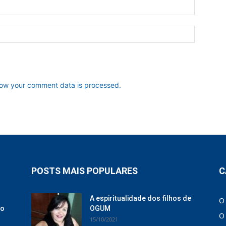
ow your comment data is processed.
POSTS MAIS POPULARES
C
A espiritualidade dos filhos de
O
ão
OGUM
O
15/10/2021