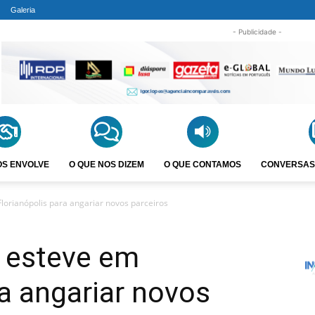
Galeria
- Publicidade -
OS ENVOLVE
O QUE NOS DIZEM
O QUE CONTAMOS
CONVERSAS
lorianópolis para angariar novos parceiros
” esteve em
ra angariar novos