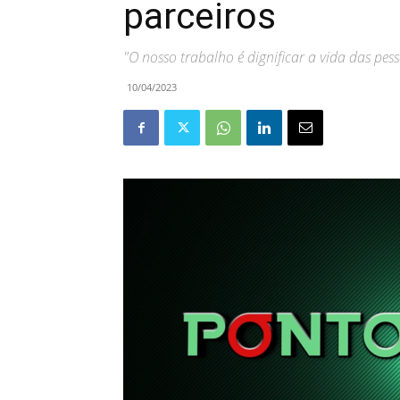
parceiros
"O nosso trabalho é dignificar a vida das pes
10/04/2023