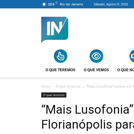
C
22.6
Rio de Janeiro
Sábado, Agosto 8, 2026
Agência
Incomparáveis
O QUE TEREMOS
O QUE VEMOS
O QUE N
Início
O que teremos
“Mais Lusofonia” esteve em F
O que teremos
“Mais Lusofonia
Florianópolis pa