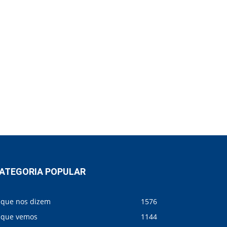
ATEGORIA POPULAR
 que nos dizem
1576
 que vemos
1144