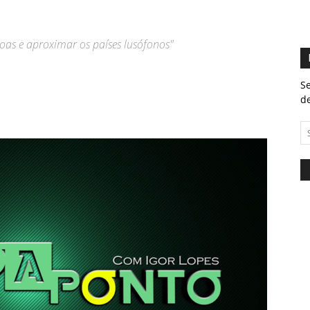
soas e aproximar os países lusófonos"
Se
de