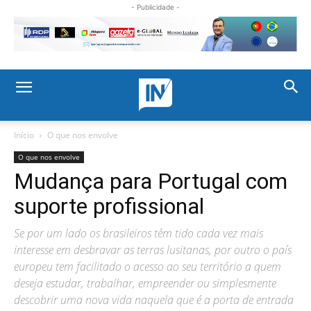
- Publicidade -
Início
O que nos envolve
O que nos envolve
Mudança para Portugal com
suporte profissional
Se por um lado os brasileiros têm tido cada vez mais
interesse em desbravar as terras lusitanas, por outro o país
europeu tem facilitado o acesso ao seu território a quem
deseja estudar, trabalhar, empreender ou simplesmente
descobrir uma nova vida naquela que é a porta de entrada